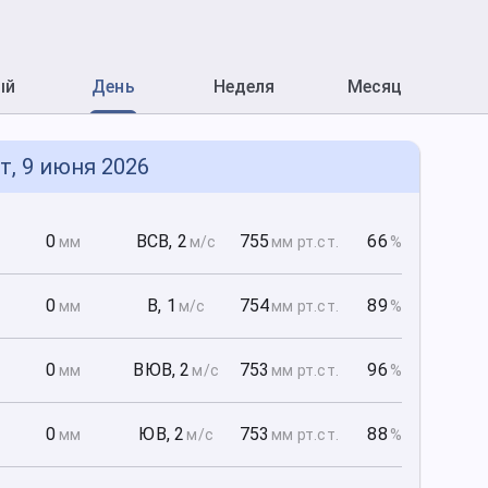
ый
День
Неделя
Месяц
т, 9 июня 2026
0
0
ВСВ
,
2
755
66
мм
м/с
мм рт
.ст.
%
0
0
В
,
1
754
89
мм
м/с
мм рт
.ст.
%
0
0
ВЮВ
,
2
753
96
мм
м/с
мм рт
.ст.
%
0
0
ЮВ
,
2
753
88
мм
м/с
мм рт
.ст.
%