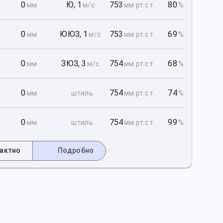
1
0
Ю
,
1
753
80
мм
м/с
мм рт
.ст.
%
1
0
ЮЮЗ
,
1
753
69
мм
м/с
мм рт
.ст.
%
1
0
ЗЮЗ
,
3
754
68
мм
м/с
мм рт
.ст.
%
2
0
754
74
мм
штиль
мм рт
.ст.
%
2
0
754
99
мм
штиль
мм рт
.ст.
%
актно
Подробно