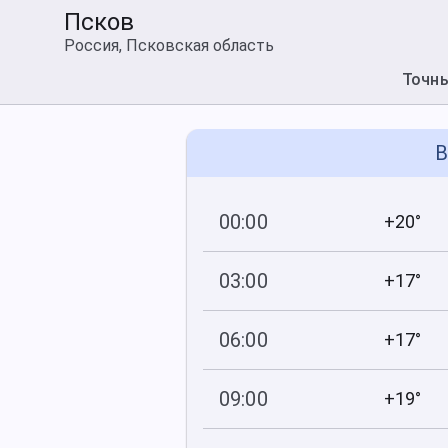
Псков
Россия, Псковская область
Точн
В
00:00
+20°
759
99
мм рт
.ст.
%
03:00
+17°
759
99
мм рт
.ст.
%
06:00
+17°
759
99
мм рт
.ст.
%
09:00
+19°
759
61
мм рт
.ст.
%