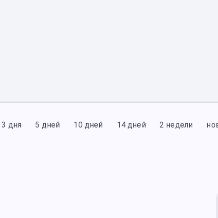
3 дня
5 дней
10 дней
14 дней
2 недели
но