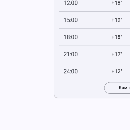
12:00
+18°
758
47
мм рт
.ст.
%
15:00
+19°
757
45
мм рт
.ст.
%
18:00
+18°
756
56
мм рт
.ст.
%
21:00
+17°
756
82
мм рт
.ст.
%
24:00
+12°
755
66
мм рт
.ст.
%
Комп