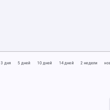
3 дня
5 дней
10 дней
14 дней
2 недели
но