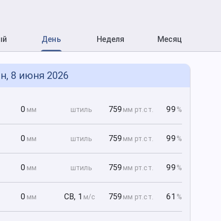
ый
День
Неделя
Месяц
н, 8 июня 2026
0
0
759
99
мм
штиль
мм рт
.ст.
%
0
0
759
99
мм
штиль
мм рт
.ст.
%
0
0
759
99
мм
штиль
мм рт
.ст.
%
0
0
СВ
,
1
759
61
мм
м/с
мм рт
.ст.
%