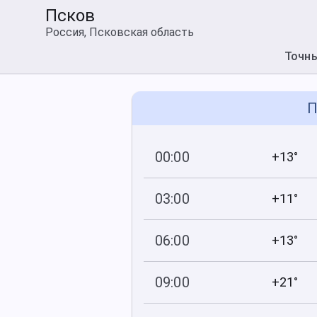
Псков
Россия, Псковская область
Точн
П
00:00
+13°
759
99
мм рт
.ст.
%
03:00
+11°
760
99
мм рт
.ст.
%
06:00
+13°
760
99
мм рт
.ст.
%
09:00
+21°
761
78
мм рт
.ст.
%