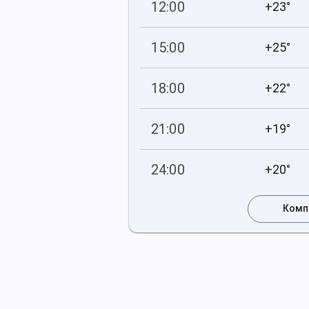
12:00
+23°
760
63
мм рт
.ст.
%
15:00
+25°
760
47
мм рт
.ст.
%
18:00
+22°
759
51
мм рт
.ст.
%
21:00
+19°
759
54
мм рт
.ст.
%
24:00
+20°
759
99
мм рт
.ст.
%
Комп