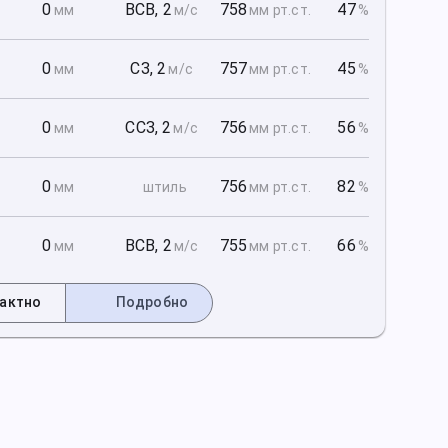
1
0
ВСВ
,
2
758
47
мм
м/с
мм рт
.ст.
%
1
0
СЗ
,
2
757
45
мм
м/с
мм рт
.ст.
%
1
0
ССЗ
,
2
756
56
мм
м/с
мм рт
.ст.
%
2
0
756
82
мм
штиль
мм рт
.ст.
%
2
0
ВСВ
,
2
755
66
мм
м/с
мм рт
.ст.
%
актно
Подробно