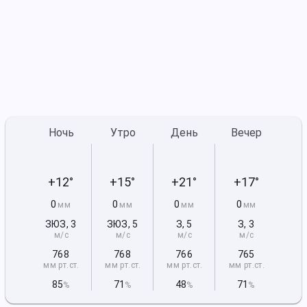
Ночь
Утро
День
Вечер
+12°
+15°
+21°
+17°
0
0
0
0
мм
мм
мм
мм
ЗЮЗ
,
3
ЗЮЗ
,
5
З
,
5
З
,
3
м/с
м/с
м/с
м/с
768
768
766
765
мм рт
.ст.
мм рт
.ст.
мм рт
.ст.
мм рт
.ст.
85
71
48
71
%
%
%
%