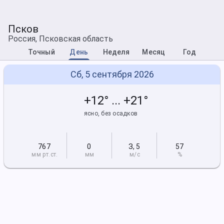
Псков
Россия, Псковская область
Точный
День
Неделя
Месяц
Год
Сб, 5 сентября 2026
+12° ... +21°
ясно, без осадков
767
0
З
,
5
57
мм рт
.ст.
мм
м/с
%