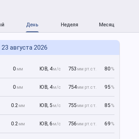
ый
День
Неделя
Месяц
, 23 августа 2026
0
0
ЮВ
,
4
753
80
мм
м/с
мм рт
.ст.
%
0
0
ЮВ
,
4
754
95
мм
м/с
мм рт
.ст.
%
0
0.2
ЮВ
,
5
755
85
мм
м/с
мм рт
.ст.
%
0
0.2
ЮВ
,
6
756
69
мм
м/с
мм рт
.ст.
%