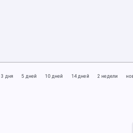
3 дня
5 дней
10 дней
14 дней
2 недели
но