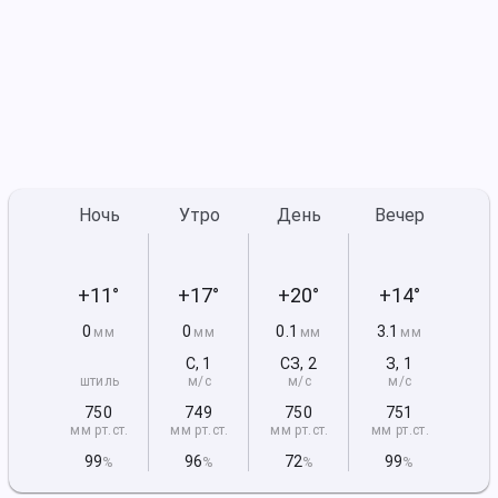
Ночь
Утро
День
Вечер
+11°
+17°
+20°
+14°
0
0
0.1
3.1
мм
мм
мм
мм
С
,
1
СЗ
,
2
З
,
1
штиль
м/с
м/с
м/с
750
749
750
751
мм рт
.ст.
мм рт
.ст.
мм рт
.ст.
мм рт
.ст.
99
96
72
99
%
%
%
%