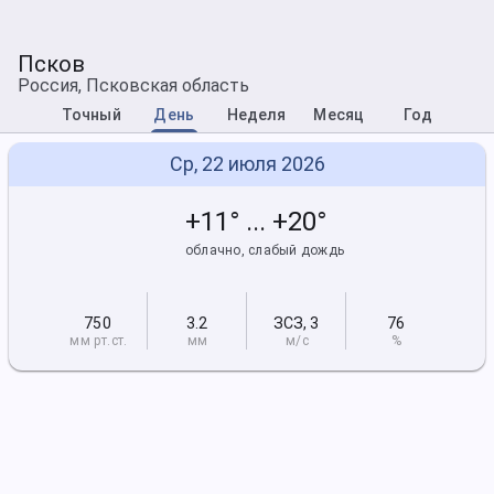
Псков
Россия, Псковская область
Точный
День
Неделя
Месяц
Год
Ср, 22 июля 2026
+11° ... +20°
облачно, слабый дождь
750
3.2
ЗСЗ
,
3
76
мм рт
.ст.
мм
м/с
%