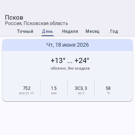
Псков
Россия, Псковская область
Точный
День
Неделя
Месяц
Год
Чт, 18 июня 2026
+13° ... +24°
облачно, без осадков
752
1.5
ЗСЗ
,
3
58
мм рт
.ст.
мм
м/с
%