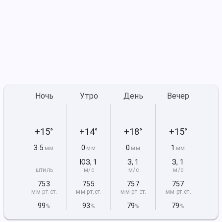
Ночь
Утро
День
Вечер
+15°
+14°
+18°
+15°
3.5
0
0
1
мм
мм
мм
мм
ЮЗ
,
1
З
,
1
З
,
1
штиль
м/с
м/с
м/с
753
755
757
757
мм рт
.ст.
мм рт
.ст.
мм рт
.ст.
мм рт
.ст.
99
93
79
79
%
%
%
%