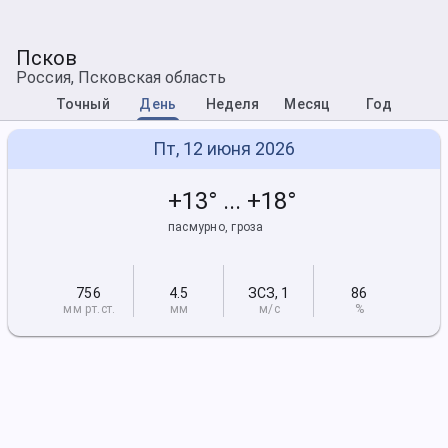
Псков
Россия, Псковская область
Точный
День
Неделя
Месяц
Год
Пт, 12 июня 2026
+13° ... +18°
пасмурно, гроза
756
4.5
ЗСЗ
,
1
86
мм рт
.ст.
мм
м/с
%