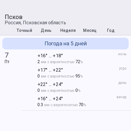
Псков
Россия, Псковская область
Точный
День
Неделя
Месяц
Год
Погода на 5 дней
7
ночь
+16° ... +18°
Пт
2
72
мм с вероятностью
%
утро
+17° ... +22°
0
95
мм с вероятностью
%
день
+22° ... +24°
0
0
мм с вероятностью
%
вечер
+16° ... +24°
0.3
70
мм с вероятностью
%