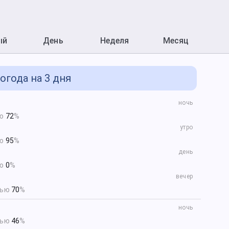
ый
День
Неделя
Месяц
огода на 3 дня
ночь
ью
72
%
утро
ью
95
%
день
ью
0
%
вечер
тью
70
%
ночь
тью
46
%