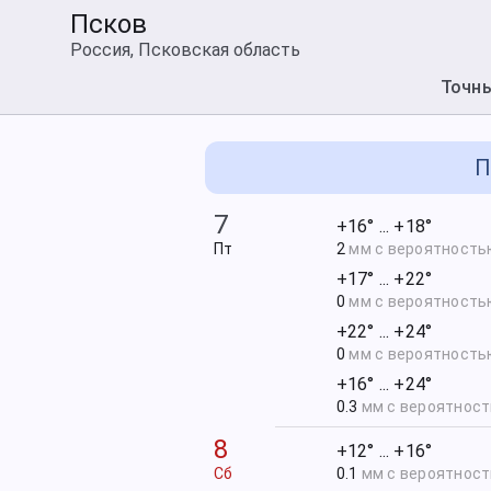
Псков
Россия, Псковская область
Точн
П
7
+16° ... +18°
Пт
2
мм с вероятност
+17° ... +22°
0
мм с вероятност
+22° ... +24°
0
мм с вероятност
+16° ... +24°
0.3
мм с вероятнос
8
+12° ... +16°
Сб
0.1
мм с вероятнос