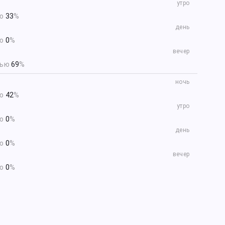
утро
ью
33
%
день
ью
0
%
вечер
тью
69
%
ночь
ью
42
%
утро
ью
0
%
день
ью
0
%
вечер
ью
0
%