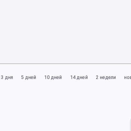
3 дня
5 дней
10 дней
14 дней
2 недели
но