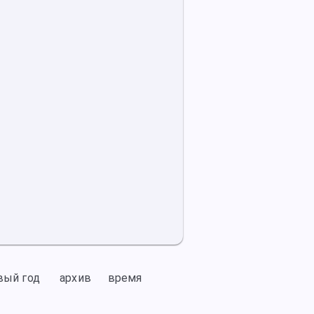
вый год
архив
время