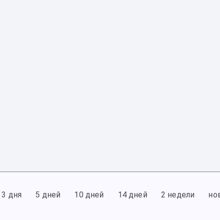
3 дня
5 дней
10 дней
14 дней
2 недели
но