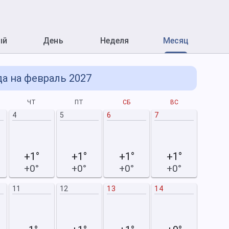
ый
День
Неделя
Месяц
а на февраль 2027
ЧТ
ПТ
СБ
ВС
П
4
5
6
7
1/3
+1°
+1°
+1°
+1°
+0°
+0°
+0°
+0°
11
12
13
14
8