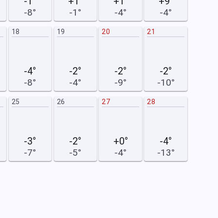
-1°
+1°
+1°
+9°
-8°
-1°
-4°
-4°
18
19
20
21
15
-4°
-2°
-2°
-2°
-8°
-4°
-9°
-10°
25
26
27
28
22
-3°
-2°
+0°
-4°
-7°
-5°
-4°
-13°
29