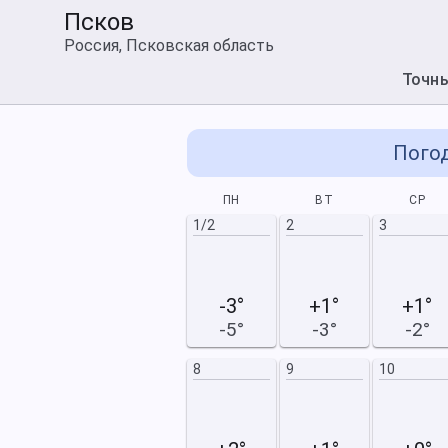
Псков
Россия, Псковская область
Точн
Погод
СБ
ВС
ПН
ВТ
СР
2
3
1/2
2
3
-3°
+1°
+1°
-5°
-3°
-2°
9
10
8
9
10