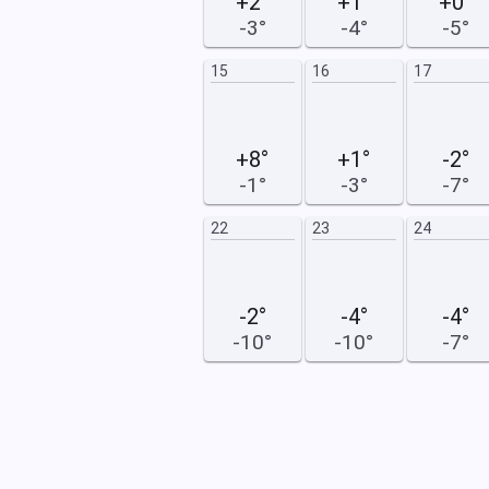
+2°
+1°
+0°
-3°
-4°
-5°
16
17
15
16
17
+8°
+1°
-2°
-1°
-3°
-7°
23
24
22
23
24
-2°
-4°
-4°
-10°
-10°
-7°
30
31