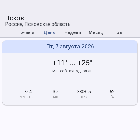
Псков
Россия, Псковская область
Точный
День
Неделя
Месяц
Год
Пт, 7 августа 2026
+11° ... +25°
малооблачно, дождь
754
3.5
ЗЮЗ
,
5
62
мм рт
.ст.
мм
м/с
%