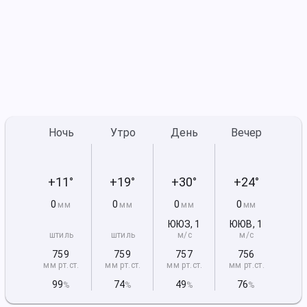
Ночь
Утро
День
Вечер
+11°
+19°
+30°
+24°
0
0
0
0
мм
мм
мм
мм
ЮЮЗ
,
1
ЮЮВ
,
1
штиль
штиль
м/с
м/с
759
759
757
756
мм рт
.ст.
мм рт
.ст.
мм рт
.ст.
мм рт
.ст.
99
74
49
76
%
%
%
%