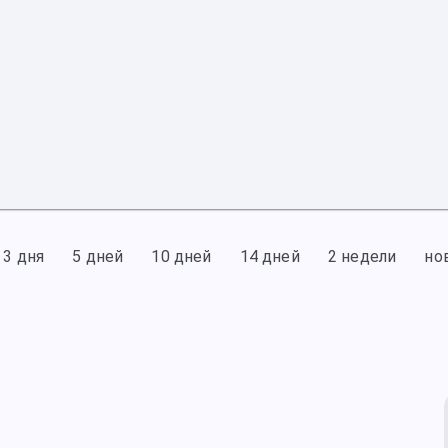
3 дня
5 дней
10 дней
14 дней
2 недели
но