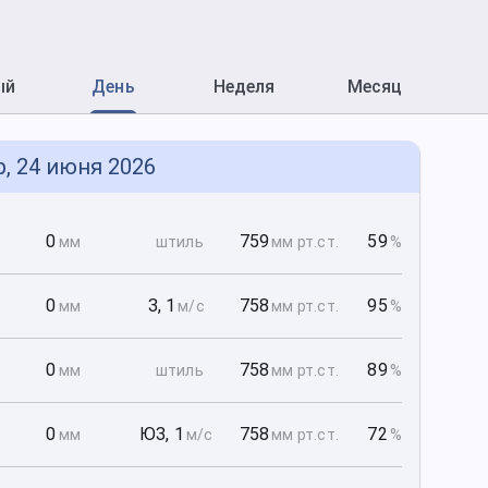
ый
День
Неделя
Месяц
р, 24 июня 2026
0
0
759
59
мм
штиль
мм рт
.ст.
%
0
0
З
,
1
758
95
мм
м/с
мм рт
.ст.
%
0
0
758
89
мм
штиль
мм рт
.ст.
%
0
0
ЮЗ
,
1
758
72
мм
м/с
мм рт
.ст.
%