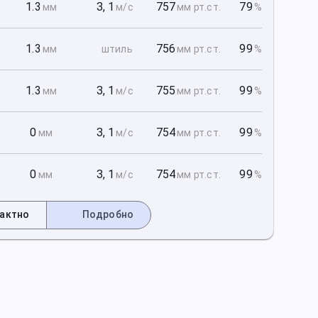
1
1.3
З
,
1
757
79
мм
м/с
мм рт
.ст.
%
1
1.3
756
99
мм
штиль
мм рт
.ст.
%
1
1.3
З
,
1
755
99
мм
м/с
мм рт
.ст.
%
2
0
З
,
1
754
99
мм
м/с
мм рт
.ст.
%
2
0
З
,
1
754
99
мм
м/с
мм рт
.ст.
%
актно
Подробно