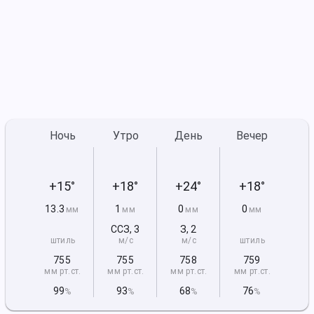
Ночь
Утро
День
Вечер
+15°
+18°
+24°
+18°
13.3
1
0
0
мм
мм
мм
мм
ССЗ
,
3
З
,
2
штиль
м/с
м/с
штиль
755
755
758
759
мм рт
.ст.
мм рт
.ст.
мм рт
.ст.
мм рт
.ст.
99
93
68
76
%
%
%
%