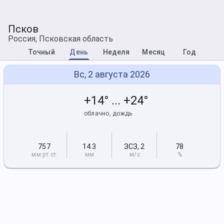
Псков
Россия, Псковская область
Точный
День
Неделя
Месяц
Год
Вс, 2 августа 2026
+14° ... +24°
облачно, дождь
757
14.3
ЗСЗ
,
2
78
мм рт
.ст.
мм
м/с
%