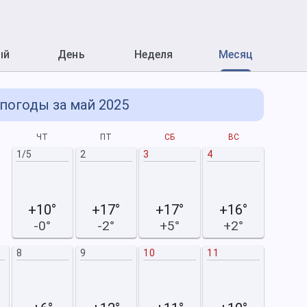
ый
День
Неделя
Месяц
погоды за май 2025
ЧТ
ПТ
СБ
ВС
П
1/5
2
3
4
+10°
+17°
+17°
+16°
-0°
-2°
+5°
+2°
8
9
10
11
2