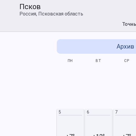
Псков
Россия, Псковская область
Точн
Архив 
СБ
ВС
ПН
ВТ
СР
5
6
12
13
5
6
7