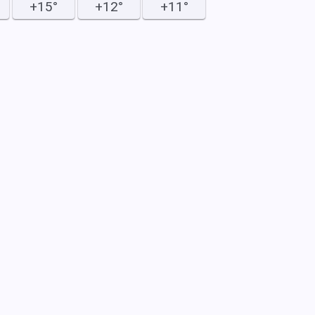
+15°
+12°
+11°
30