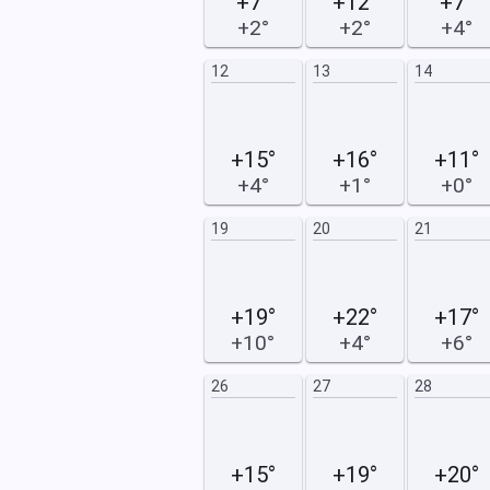
+7°
+12°
+7°
+2°
+2°
+4°
19
20
12
13
14
+15°
+16°
+11°
+4°
+1°
+0°
26
27
19
20
21
+19°
+22°
+17°
+10°
+4°
+6°
26
27
28
+15°
+19°
+20°