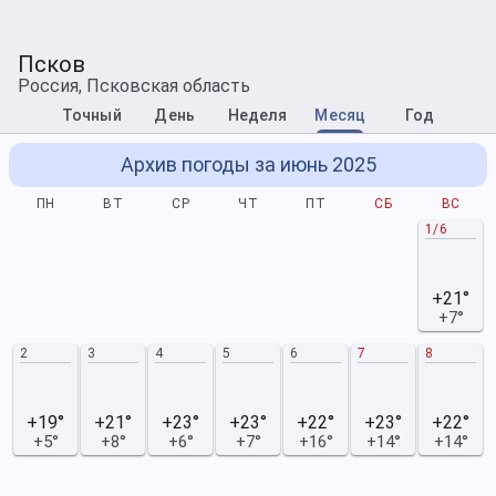
Псков
Россия, Псковская область
Точный
День
Неделя
Месяц
Год
Архив погоды за июнь 2025
ПН
ВТ
СР
ЧТ
ПТ
СБ
ВС
1/6
+21°
+7°
2
3
4
5
6
7
8
+19°
+21°
+23°
+23°
+22°
+23°
+22°
+5°
+8°
+6°
+7°
+16°
+14°
+14°